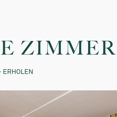
k: Minus 20,00 € (vom Halbpensionspreis) pro Person und
ag
dreigängiges Menü mit Salatbuffet) 40,00 €, Kinder bis 10
 Preisnachlass
 Preisnachlass
erige Absprache): ab 20,00-25,00 € pro Tag, ohne Futter. Zum
% Preisnachlass
ie Liegewiese haben Hunde keinen Zutritt
% Preisnachlass
E ZIMMER
00 €
isnachlass
staxe in Höhe von 3,00 € pro Tag und Person ab 14 Jahren
- ERHOLEN