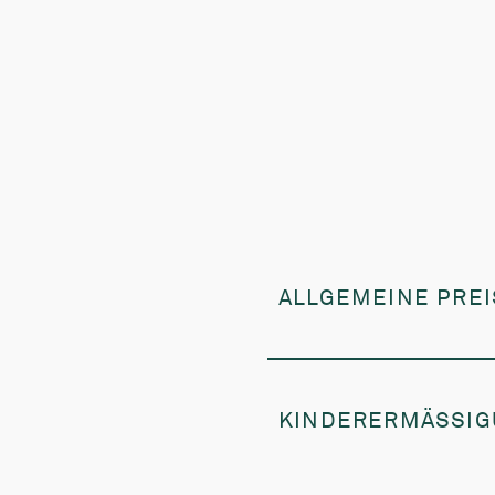
ALLGEMEINE PRE
Die angegebenen Prei
einem
Mindestaufenh
KINDERERMÄSSIG
Aufschlag Tagespreis
Einbettzimmerzuschl
Kinder im Zusatzbett zahl