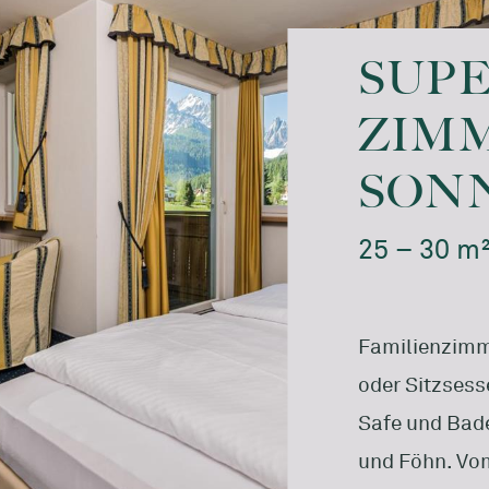
SUPE
ZIM
SON
25 – 30 m
Familienzimme
oder Sitzsesse
Safe und Bad
und Föhn. Vom