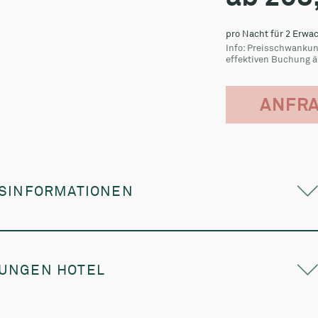
ISINFORMATIONEN
se verstehen sich pro Person und Tag inkl. Halbpension bei
alt von 7 Nächten
UNGEN HOTEL
:
1-3 Nächte (€12) & 4-7 Nächte (€6) pro Person und Nacht
ag 5,00 € - Im Doppelzimmer auf Anfrage
en pro Tag: