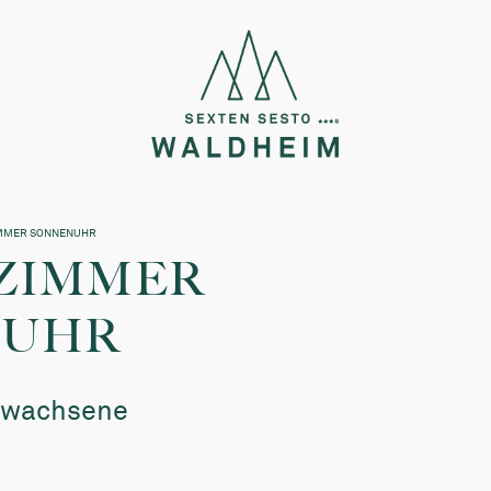
MMER SONNENUHR
ZIMMER
NUHR
Erwachsene