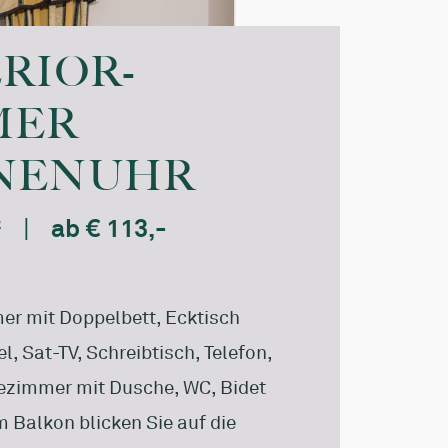
RIOR-
MER
NENUHR
²
|
ab € 113,-
r mit Doppelbett, Ecktisch
l, Sat-TV, Schreibtisch, Telefon,
ezimmer mit Dusche, WC, Bidet
 Balkon blicken Sie auf die