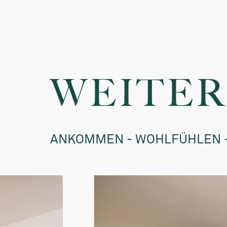
Zimmer mit Frühstüc
Tag,
bis 2 Jahren: 15€/T
Aufpreis Abendmenü (
2 bis 4 Jahren: 60%
Jahren 20,00 €
5 bis 10 Jahren: 50%
Hunde
(nur auf vorh
11 bis 14 Jahren: 30
Speisesaal und auf d
15 bis 16 Jahren: 20
WEITER
Leih-Bademantel: 5,
ab 17 Jahre: 10% Pre
Vor Ort wird eine Ort
eingehoben
ANKOMMEN - WOHLFÜHLEN 