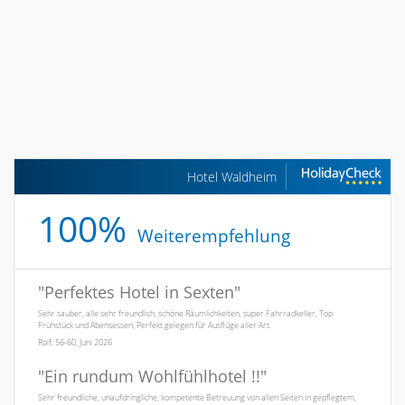
Hotel Waldheim
100%
Weiterempfehlung
"
Perfektes Hotel in Sexten
"
Sehr sauber, alle sehr freundlich, schöne Räumlichkeiten, super Fahrradkeller, Top
Frühstück und Abensessen, Perfekt gelegen für Ausflüge aller Art.
Rolf, 56-60, Juni 2026
"
Ein rundum Wohlfühlhotel !!
"
Sehr freundliche, unaufdringliche, kompetente Betreuung von allen Seiten in gepflegtem,