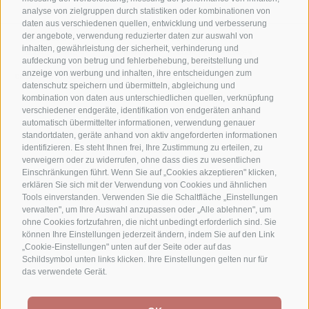
analyse von zielgruppen durch statistiken oder kombinationen von
daten aus verschiedenen quellen, entwicklung und verbesserung
der angebote, verwendung reduzierter daten zur auswahl von
IMPRESSUM
SITEMAP
BARRIEREFREIHEIT
inhalten, gewährleistung der sicherheit, verhinderung und
COOKIE-RICHTLINIE
PRIVACY
COOKIE PRÄFERENZEN
aufdeckung von betrug und fehlerbehebung, bereitstellung und
anzeige von werbung und inhalten, ihre entscheidungen zum
CREATED WITH PASSION BY
datenschutz speichern und übermitteln, abgleichung und
kombination von daten aus unterschiedlichen quellen, verknüpfung
verschiedener endgeräte, identifikation von endgeräten anhand
automatisch übermittelter informationen, verwendung genauer
standortdaten, geräte anhand von aktiv angeforderten informationen
identifizieren. Es steht Ihnen frei, Ihre Zustimmung zu erteilen, zu
verweigern oder zu widerrufen, ohne dass dies zu wesentlichen
Einschränkungen führt. Wenn Sie auf „Cookies akzeptieren" klicken,
erklären Sie sich mit der Verwendung von Cookies und ähnlichen
Tools einverstanden. Verwenden Sie die Schaltfläche „Einstellungen
verwalten", um Ihre Auswahl anzupassen oder „Alle ablehnen", um
ohne Cookies fortzufahren, die nicht unbedingt erforderlich sind. Sie
können Ihre Einstellungen jederzeit ändern, indem Sie auf den Link
„Cookie-Einstellungen" unten auf der Seite oder auf das
Schildsymbol unten links klicken. Ihre Einstellungen gelten nur für
das verwendete Gerät.