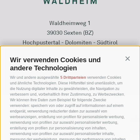
Waldheimweg 1
39030 Sexten (BZ)
Hochpustertal - Dolomiten - Südtirol
Wir verwenden Cookies und
Contin
+39 0474 710316
andere Technologien
info@waldheim.it
Wir und andere ausgewählte
5 Drittparteien
verwenden Cookies
und ähnliche Technologien. Diese Hilfsmittel sind unerlässlich, um
die Nutzung digitaler Inhalte zu gewährleisten, die Navigation zu
verbessern und, vorbehaltlich Ihrer Zustimmung, zu Werbezwecken.
Wir können Ihre Daten zum Beispiel für folgende Zwecke
verwenden: speichern von oder zugriff auf informationen auf einem
endgerät, verwendung reduzierter daten zur auswahl von
werbeanzeigen, erstellung von profilen für personalisierte werbung,
verwendung von profilen zur auswahl personalisierter werbung,
erstellung von profilen zur personalisierung von inhalten,
verwendung von profilen zur auswahl personalisierter inhalte,
messung der werbeleistung, messung der performance von inhalten,