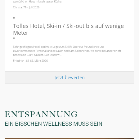
gemütlichen Haus mit sehr guter Küche.
Christa, 71+, Juli 2026
"
Tolles Hotel, Ski-in / Ski-out bis auf wenige
Meter
"
Sehr gepflegtes Hotel, optimale Lage zum Skilift, überaus freundliches und
zuvorkommendes Personal und das auch noch am Saisonende, wo sonst bei anderen oft
bereits die „Luft“ raus ist. Das Essen w...
Friedrich , 61-65, März 2026
Jetzt bewerten
ENTSPANNUNG
EIN BISSCHEN WELLNESS MUSS SEIN