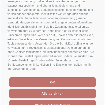
anzeige von werbung und inhalten, ihre entscheidungen zum
datenschutz speichern und übermitteln, abgleichung und
+39 0474 710316
kombination von daten aus unterschiedlichen quellen, verknüpfung
verschiedener endgeräte, identifikation von endgeräten anhand
automatisch übermittelter informationen, verwendung genauer
info@waldheim.it
standortdaten, geräte anhand von aktiv angeforderten informationen
identifizieren. Es steht Ihnen frei, Ihre Zustimmung zu erteilen, zu
verweigern oder zu widerrufen, ohne dass dies zu wesentlichen
Einschränkungen führt. Wenn Sie auf „Cookies akzeptieren" klicken,
erklären Sie sich mit der Verwendung von Cookies und ähnlichen
Tools einverstanden. Verwenden Sie die Schaltfläche „Einstellungen
verwalten", um Ihre Auswahl anzupassen oder „Alle ablehnen", um
ohne Cookies fortzufahren, die nicht unbedingt erforderlich sind. Sie
können Ihre Einstellungen jederzeit ändern, indem Sie auf den Link
„Cookie-Einstellungen" unten auf der Seite oder auf das
Schildsymbol unten links klicken. Ihre Einstellungen gelten nur für
das verwendete Gerät.
IMPRESSUM
SITEMAP
BARRIEREFREIHEIT
OK
COOKIE-RICHTLINIE
PRIVACY
COOKIE PRÄFERENZEN
CREATED WITH PASSION BY
Alle ablehnen
Weitere Informationen