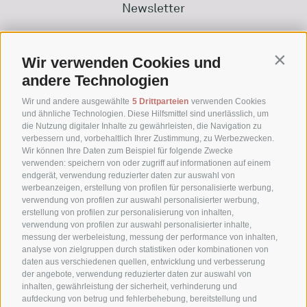
Newsletter
Kontakt & Anfrage
Wir verwenden Cookies und
Contin
Downloads
andere Technologien
Wir und andere ausgewählte
5 Drittparteien
verwenden Cookies
und ähnliche Technologien. Diese Hilfsmittel sind unerlässlich, um
die Nutzung digitaler Inhalte zu gewährleisten, die Navigation zu
verbessern und, vorbehaltlich Ihrer Zustimmung, zu Werbezwecken.
Wir können Ihre Daten zum Beispiel für folgende Zwecke
verwenden: speichern von oder zugriff auf informationen auf einem
endgerät, verwendung reduzierter daten zur auswahl von
werbeanzeigen, erstellung von profilen für personalisierte werbung,
verwendung von profilen zur auswahl personalisierter werbung,
erstellung von profilen zur personalisierung von inhalten,
verwendung von profilen zur auswahl personalisierter inhalte,
messung der werbeleistung, messung der performance von inhalten,
Waldheimweg 1
analyse von zielgruppen durch statistiken oder kombinationen von
daten aus verschiedenen quellen, entwicklung und verbesserung
39030 Sexten (BZ)
der angebote, verwendung reduzierter daten zur auswahl von
Hochpustertal - Dolomiten - Südtirol
inhalten, gewährleistung der sicherheit, verhinderung und
aufdeckung von betrug und fehlerbehebung, bereitstellung und