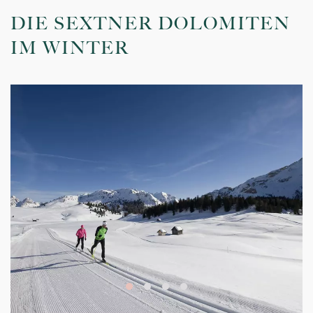
bringen Sie ins Hochpustertal. Weitere Infos finden Sie auf
DIE SEXTNER DOLOMITEN
suedtirolbus.de
IM WINTER