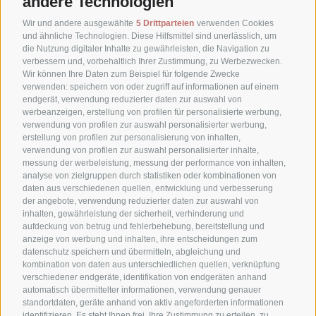
andere Technologien
Wir und andere ausgewählte
5 Drittparteien
verwenden Cookies
und ähnliche Technologien. Diese Hilfsmittel sind unerlässlich, um
die Nutzung digitaler Inhalte zu gewährleisten, die Navigation zu
verbessern und, vorbehaltlich Ihrer Zustimmung, zu Werbezwecken.
Wir können Ihre Daten zum Beispiel für folgende Zwecke
verwenden: speichern von oder zugriff auf informationen auf einem
endgerät, verwendung reduzierter daten zur auswahl von
werbeanzeigen, erstellung von profilen für personalisierte werbung,
verwendung von profilen zur auswahl personalisierter werbung,
erstellung von profilen zur personalisierung von inhalten,
verwendung von profilen zur auswahl personalisierter inhalte,
messung der werbeleistung, messung der performance von inhalten,
Waldheimweg 1
analyse von zielgruppen durch statistiken oder kombinationen von
daten aus verschiedenen quellen, entwicklung und verbesserung
39030 Sexten (BZ)
der angebote, verwendung reduzierter daten zur auswahl von
Hochpustertal - Dolomiten - Südtirol
inhalten, gewährleistung der sicherheit, verhinderung und
aufdeckung von betrug und fehlerbehebung, bereitstellung und
anzeige von werbung und inhalten, ihre entscheidungen zum
datenschutz speichern und übermitteln, abgleichung und
+39 0474 710316
kombination von daten aus unterschiedlichen quellen, verknüpfung
verschiedener endgeräte, identifikation von endgeräten anhand
automatisch übermittelter informationen, verwendung genauer
info@waldheim.it
standortdaten, geräte anhand von aktiv angeforderten informationen
identifizieren. Es steht Ihnen frei, Ihre Zustimmung zu erteilen, zu