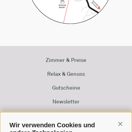
Zimmer & Preise
Relax & Genuss
Gutscheine
Newsletter
Kontakt & Anfrage
Wir verwenden Cookies und
Contin
Downloads